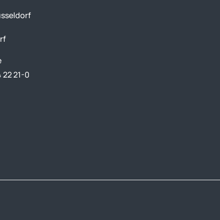
sseldorf
rf
e
4 22 21-0