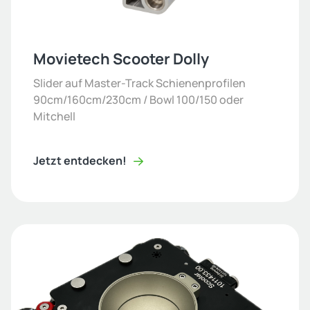
Movietech Scooter Dolly
Slider auf Master-Track Schienenprofilen
90cm/160cm/230cm / Bowl 100/150 oder
Mitchell
Jetzt entdecken!