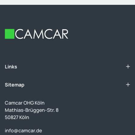
Footer
Links
Sitemap
Camcar OHG Köln
Mathias-Brüggen-Str. 8
50827 Köln
info@camcar.de