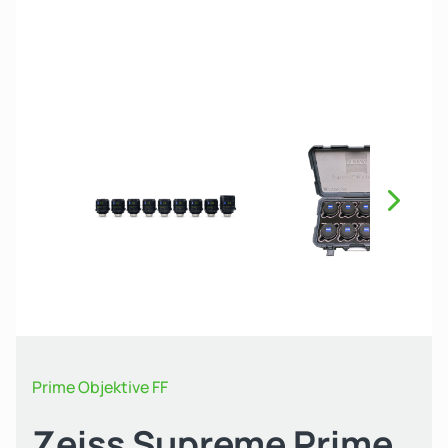
Näch
Prime Objektive FF
Zeiss Supreme Prime