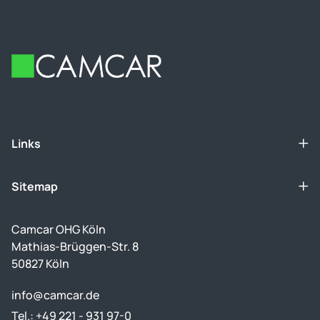
Footer
Links
Sitemap
Camcar OHG Köln
Mathias-Brüggen-Str. 8
50827 Köln
info@camcar.de
Tel.: +49 221 - 931 97-0