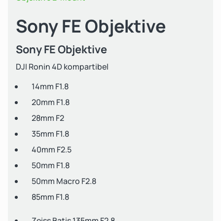
Sony FE Objektive
Sony FE Objektive
DJI Ronin 4D kompartibel
14mm F1.8
20mm F1.8
28mm F2
35mm F1.8
40mm F2.5
50mm F1.8
50mm Macro F2.8
85mm F1.8
Zeiss Batis 135mm F2.8