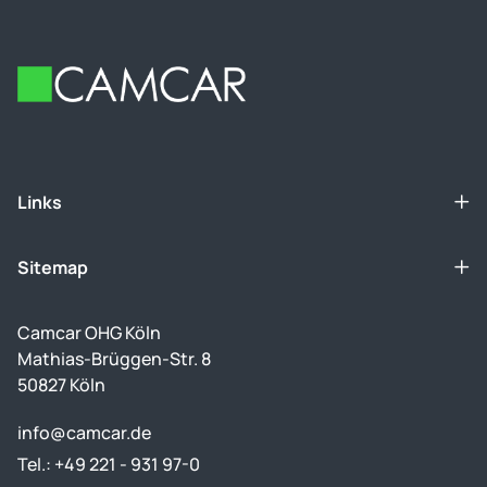
Footer
Links
Sitemap
Camcar OHG Köln
Mathias-Brüggen-Str. 8
50827 Köln
info@camcar.de
Tel.: +49 221 - 931 97-0