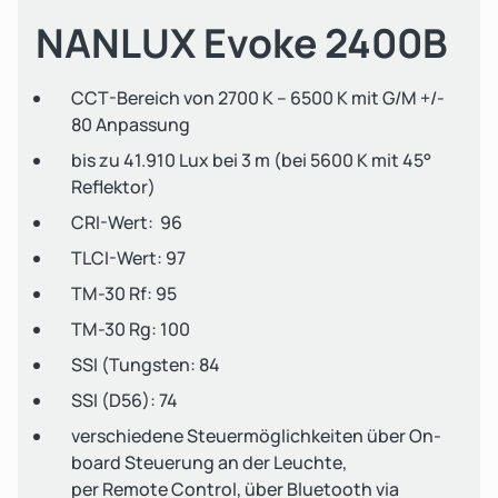
NANLUX Evoke 2400B
CCT-Bereich von 2700 K – 6500 K mit G/M +/-
80 Anpassung
bis zu 41.910 Lux bei 3 m (bei 5600 K mit 45°
Reflektor)
CRI-Wert: 96
TLCI-Wert: 97
TM-30 Rf: 95
TM-30 Rg: 100
SSI (Tungsten: 84
SSI (D56): 74
verschiedene Steuermöglichkeiten über On-
board Steuerung an der Leuchte,
per Remote Control, über Bluetooth via