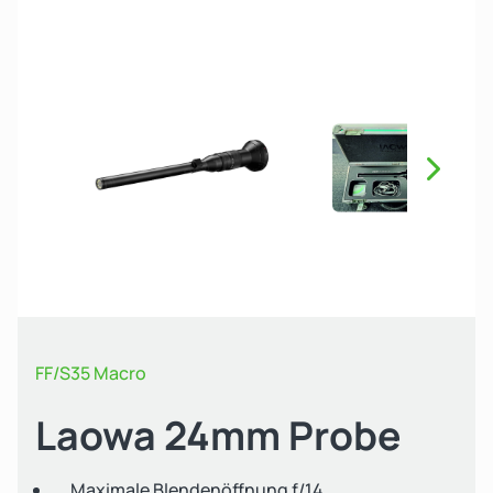
Näch
FF/S35 Macro
Laowa 24mm Probe
Maximale Blendenöffnung f/14