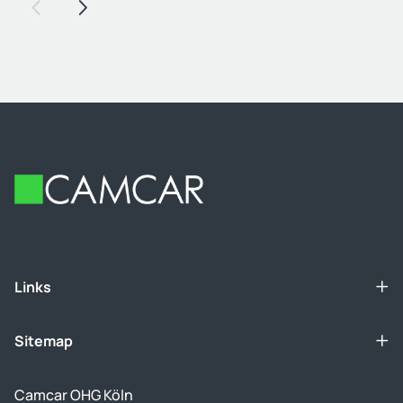
Voriger Slide
Nächster Slide
Footer
Links
Sitemap
Camcar OHG Köln