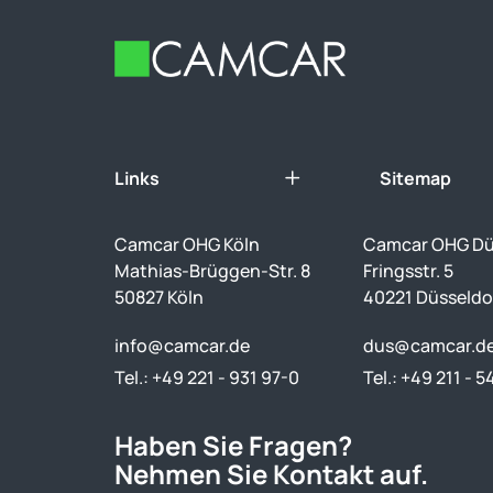
Footer
Links
Sitemap
Camcar OHG Köln
Camcar OHG Dü
Mathias-Brüggen-Str. 8
Fringsstr. 5
50827 Köln
40221 Düsseldo
info@camcar.de
dus@camcar.d
Tel.: +49 221 - 931 97-0
Tel.: +49 211 - 5
Haben Sie Fragen?
Nehmen Sie Kontakt auf.