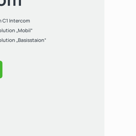
m C1 Intercom
lution „Mobil“
lution „Basisstaion“