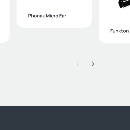
Phonak Micro Ear
Funkton
Voriger Slide
Nächster S