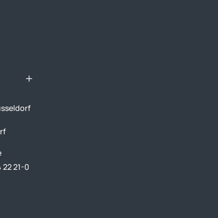
sseldorf
rf
e
4 22 21-0