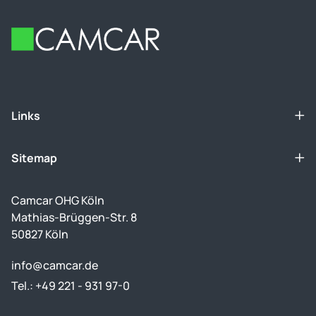
Footer
Links
Sitemap
Camcar OHG Köln
Mathias-Brüggen-Str. 8
50827 Köln
info@camcar.de
Tel.: +49 221 - 931 97-0