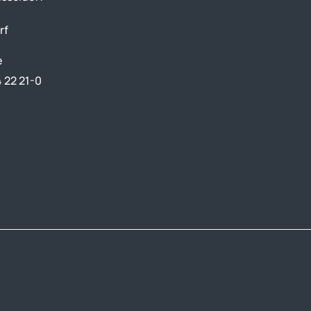
rf
e
4 22 21-0