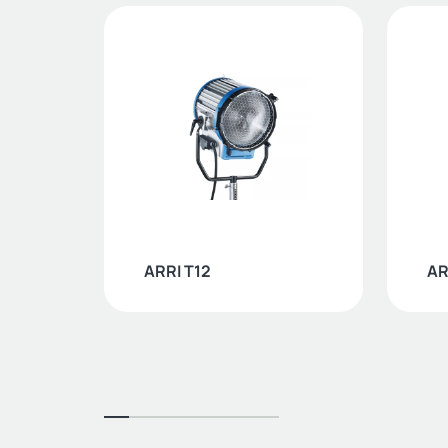
ARRI T12
AR