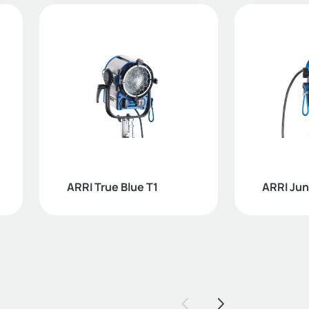
ARRI True Blue T1
ARRI Jun