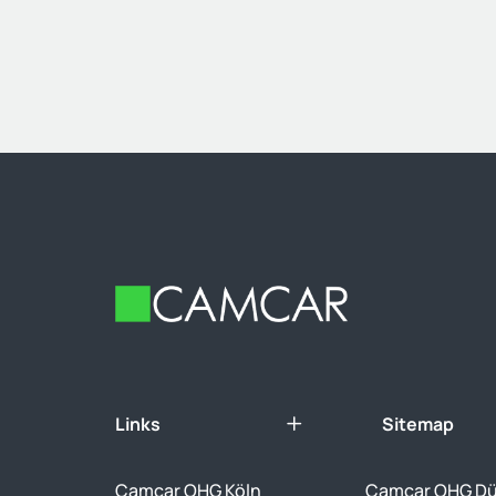
Footer
Links
Sitemap
Camcar OHG Köln
Camcar OHG Dü