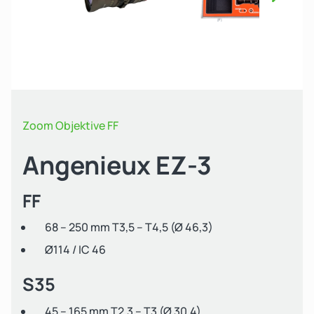
Näch
Zoom Objektive FF
Angenieux EZ-3
FF
68 – 250 mm T3,5 – T4,5 (Ø 46,3)
Ø114 / IC 46
S35
45 – 165 mm T2,3 – T3 (Ø 30,4)