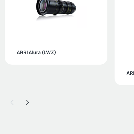
ARRI Alura (LWZ)
ARR
Voriger Slide
Nächster Slide