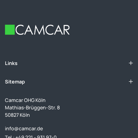
Footer
Links
Sitemap
Camcar OHG Köln
Mathias-Brüggen-Str. 8
50827 Köln
info@camcar.de
Tel.: +49 221 - 931 97-0