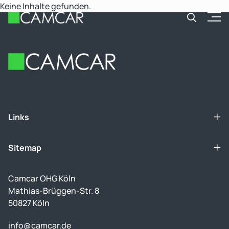
Keine Inhalte gefunden.
Open
Footer
Links
Sitemap
Camcar OHG Köln
Mathias-Brüggen-Str. 8
50827 Köln
info@camcar.de