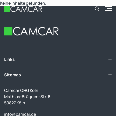
Keine Inhalte gefunden.
Open
Footer
Links
Sitemap
Camcar OHG Köln
Mathias-Brüggen-Str. 8
50827 Köln
info@camcar.de