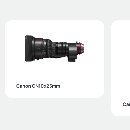
Canon CN10x25mm
Ca