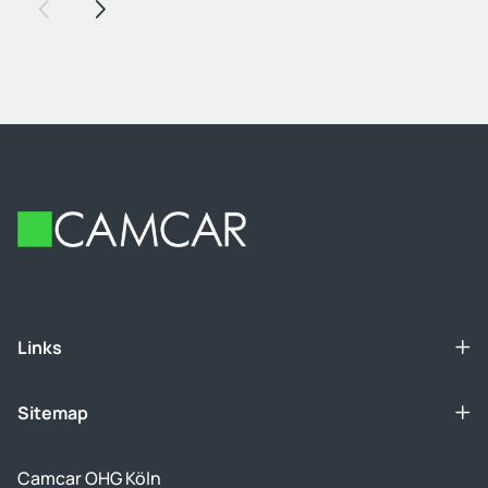
Voriger Slide
Nächster Slide
Footer
Links
Sitemap
Camcar OHG Köln